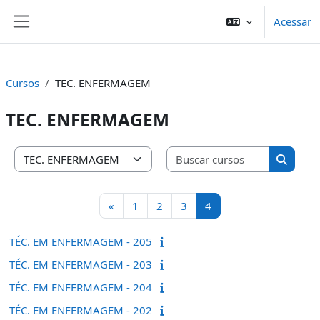
Ir para o conteúdo principal
Acessar
Painel lateral
Cursos
TEC. ENFERMAGEM
TEC. ENFERMAGEM
Buscar cu
Categorias de Cursos
Buscar 
Página anterior
Página 1
Página 2
Página 3
Página 4
«
1
2
3
4
TÉC. EM ENFERMAGEM - 205
TÉC. EM ENFERMAGEM - 203
TÉC. EM ENFERMAGEM - 204
TÉC. EM ENFERMAGEM - 202