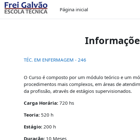
Ir para o conteúdo principal
Página inicial
Informaçõe
TÉC. EM ENFERMAGEM - 246
O Curso é composto por um módulo teórico e um módu
procedimentos mais complexos, em áreas de atendiment
da profissão, através de estágios supervisionados.
Carga Horária:
720 hs
Teoria:
520 h
Estágio:
200 h
Duração:
10 Meses