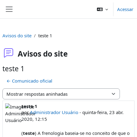
Ir para o conteúdo principal
Acessar
Painel lateral
Avisos do site
teste 1
Avisos do site
teste 1
← Comunicado oficial
Modo de visualização
teste 1
Número de respostas: 0
por
Administrador Usuário
-
quinta-feira, 23 abr.
2020, 12:15
(
teste
) A frenologia baseia-se no conceito de que o